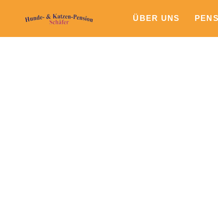
ÜBER UNS
PENS
Galerie
Bilder sagen mehr al
Entdecken Sie in unserer Galerie fröhliche
gemütliche Kuschelstunden – hier zeigt sich
bei uns fühlen.
Hunde- & Katzen-Pension Schäfer