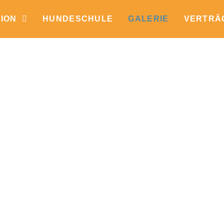
ION
HUNDESCHULE
GALERIE
VERTRÄ
s tausend Worte
 Schnauzen, ausgelassenes Spiel und
, wie wohl sich unsere vierbeinigen Gäste